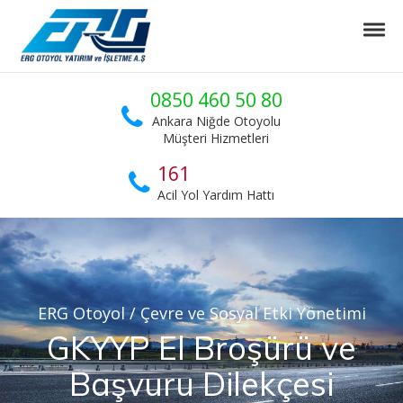
Skip to navigation
Skip to content
Tog
ERG Otoyol
Ankara Niğde Otoyol Projesi
0850 460 50 80
Ankara Niğde Otoyolu
Müşteri Hizmetleri
161
Acil Yol Yardım Hattı
ERG Otoyol
/
Çevre ve Sosyal Etki Yönetimi
GKYYP El Broşürü ve
Başvuru Dilekçesi