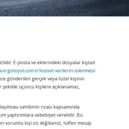
lidir. E-posta ve eklerindeki dosyalar kişisel
.ergotoyol.com.tr/kisisel-verilerin-islenmesi-
dece gönderilen gerçek veya tüzel kişinin
ir şekilde üçüncü kişilere açıklanamaz,
ylaşılması sahibinin rızası kapsamında
ım yaptırımlara sebebiyet verebilir. Bu
ten sorumlu kişi siz değilseniz, lütfen mesajı