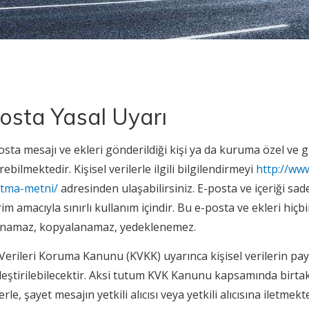
osta Yasal Uyarı
sta mesajı ve ekleri gönderildiği kişi ya da kuruma özel ve giz
erebilmektedir. Kişisel verilerle ilgili bilgilendirmeyi
http://www
atma-metni/
adresinden ulaşabilirsiniz. E-posta ve içeriği sa
m amacıyla sınırlı kullanım içindir. Bu e-posta ve ekleri hiçb
anamaz, kopyalanamaz, yedeklenemez.
 Verileri Koruma Kanunu (KVKK) uyarınca kişisel verilerin pa
eştirilebilecektir. Aksi tutum KVK Kanunu kapsamında birtak
rle, şayet mesajın yetkili alıcısı veya yetkili alıcısına iletmek