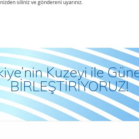
nizden siliniz ve göndereni uyarınız.
kiye’nin Kuzeyi ile Güne
BİRLEŞTİRİYORUZ!