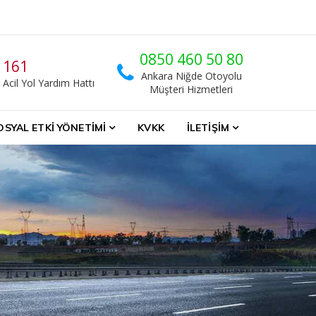
0850 460 50 80
161
Ankara Niğde Otoyolu
Acil Yol Yardım Hattı
Müşteri Hizmetleri
OSYAL ETKI YÖNETIMI
KVKK
İLETIŞIM