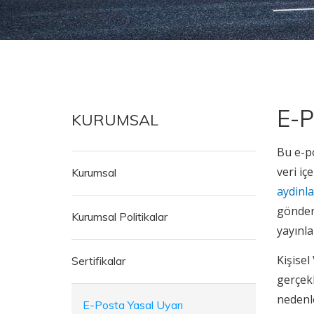
E-P
KURUMSAL
Bu e-po
veri iç
Kurumsal
aydinl
gönderi
Kurumsal Politikalar
yayınl
Kişisel
Sertifikalar
gerçekl
nedenle
E-Posta Yasal Uyarı