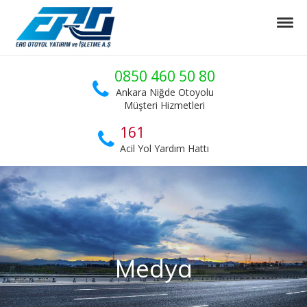
Skip to navigation
Skip to content
Tog
ERG Otoyol
Ankara Niğde Otoyol Projesi
0850 460 50 80
Ankara Niğde Otoyolu
Müşteri Hizmetleri
161
Acil Yol Yardım Hattı
Medya