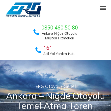
Skip to navigation
Skip to content
Tog
ERG Otoyol
Ankara Niğde Otoyol Projesi
0850 460 50 80
Ankara Niğde Otoyolu
Müşteri Hizmetleri
161
Acil Yol Yardım Hattı
ERG Otoyol
/
Genel
Ankara – Niğde Otoyolu
Temel Atma Töreni