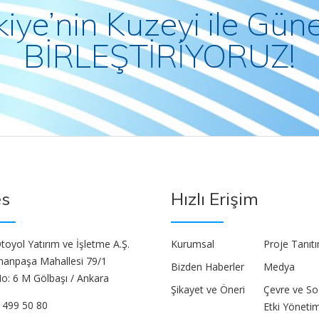
kiye’nin Kuzeyi ile Güne
BİRLEŞTİRİYORUZ!
es
Hızlı Erişim
oyol Yatırım ve İşletme A.Ş.
Kurumsal
Proje Tanıt
anpaşa Mahallesi 79/1
Bizden Haberler
Medya
o: 6 M Gölbaşı / Ankara
Şikayet ve Öneri
Çevre ve So
 499 50 80
Etki Yönetim