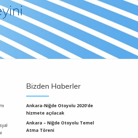
yini
Bizden Haberler
ımı
Ankara-Niğde Otoyolu 2020’de
hizmete açılacak
Ankara – Niğde Otoyolu Temel
syal
Atma Töreni
i