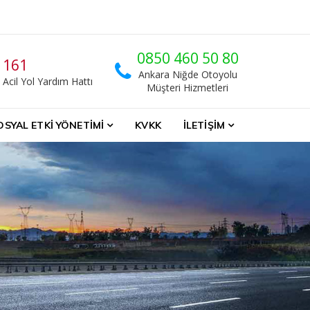
0850 460 50 80
161
Ankara Niğde Otoyolu
Acil Yol Yardım Hattı
Müşteri Hizmetleri
OSYAL ETKI YÖNETIMI
KVKK
İLETIŞIM