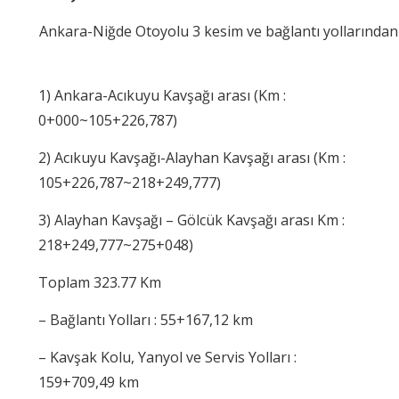
Ankara-Niğde Otoyolu 3 kesim ve bağlantı yollarından 
1) Ankara-Acıkuyu Kavşağı arası (Km :
0+000~105+226,787)
2) Acıkuyu Kavşağı-Alayhan Kavşağı arası (Km :
105+226,787~218+249,777)
3) Alayhan Kavşağı – Gölcük Kavşağı arası Km :
218+249,777~275+048)
Toplam 323.77 Km
– Bağlantı Yolları : 55+167,12 km
– Kavşak Kolu, Yanyol ve Servis Yolları :
159+709,49 km