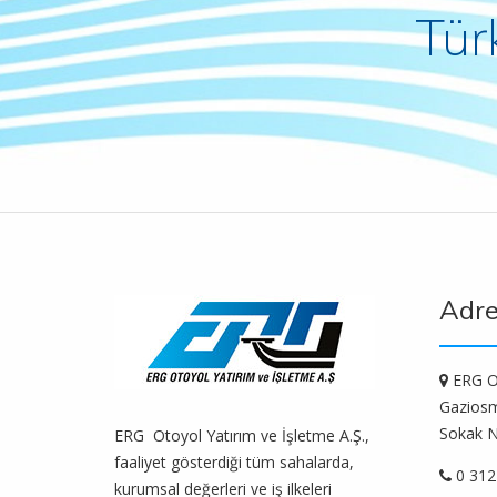
Tür
Adr
ERG Ot
Gaziosm
Sokak N
ERG Otoyol Yatırım ve İşletme A.Ş.,
faaliyet gösterdiği tüm sahalarda,
0 312
kurumsal değerleri ve iş ilkeleri