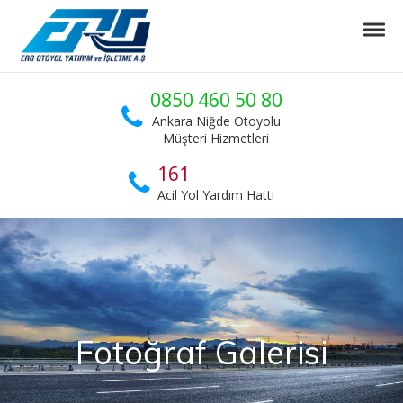
Skip to navigation
Skip to content
Tog
ERG Otoyol
Ankara Niğde Otoyol Projesi
0850 460 50 80
Ankara Niğde Otoyolu
Müşteri Hizmetleri
161
Acil Yol Yardım Hattı
Fotoğraf Galerisi